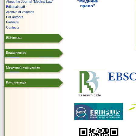
"Медичне
About the Journal “Medical Law”
право"
Editorial staff
Archive of volumes
For authors
Partners
Contacts
Бібліотека
Видавництво
Медичний нейтралітет
Консультація