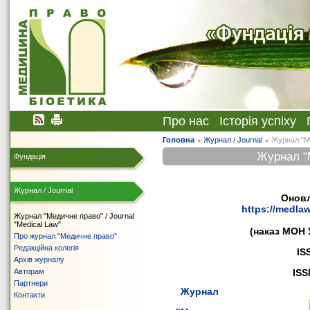
Про нас
Історія успіху
Головна
Журнал / Journal
Журнал "Ме
Журнал "М
Фундація
Журнал / Journal
Оновл
https://medlaw
Журнал "Медичне право" / Journal
"Medical Law"
(наказ МОН 
Про журнал "Медичне право"
Редакційна колегія
IS
Архів журналу
Авторам
IS
Партнери
Журнал
Контакти