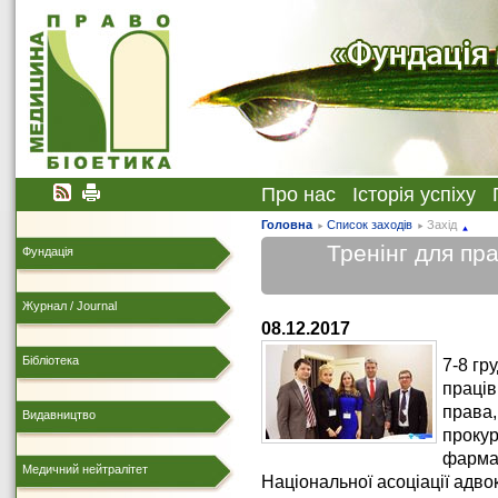
Про нас
Історія успіху
Головна
Список заходів
Захід
Тренінг для пра
Фундація
Журнал / Journal
08.12.2017
Бібліотека
7-8 гр
праців
права,
Видавництво
прокур
фармац
Медичний нейтралітет
Національної асоціації адво