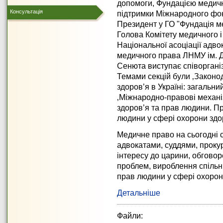
допомоги, Фундацією медично
Консультація
підтримки Міжнародного фо
Президент у ГО "Фундація ме
Голова Комітету медичного 
Національної асоціації адво
медичного права ЛНМУ ім. Д
Сенюта виступає співорганіз
Темами секцій були ‚Законо
здоров’я в Україні: загальн
‚Міжнародно-правові механіз
здоров’я та прав людини. П
людини у сфері охорони здо
Медичне право на сьогодні 
адвокатами, суддями, проку
інтересу до царини, обгово
проблем, вироблення спільн
прав людини у сфері охорон
Детальніше
Файли: