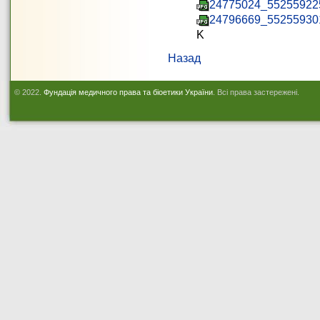
24775024_55255922
24796669_55255930
K
Назад
© 2022.
Фундація медичного права та біоетики України
. Всі права застережені.