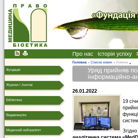
Про нас
Історія успіху
Головна
Список новин
Новина
Уряд прийняв п
Фундація
інформаційно-а
Журнал / Journal
26.01.2022
Бібліотека
19 січ
прийня
функці
Видавництво
систе
Медичний нейтралітет
Згідно
аналітична система «MedD