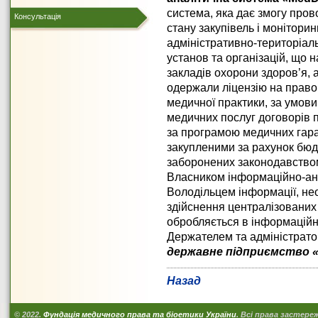
система, яка дає змогу про
Консультація
стану закупівель і монітори
адміністративно-територіаль
установ та організацій, що
закладів охорони здоров’я, а
одержали ліцензію на право
медичної практики, за умов
медичних послуг договорів
за програмою медичних гара
закупленими за рахунок бюдж
заборонених законодавство
Власником інформаційно-ан
Володільцем інформації, не
здійснення централізованих 
обробляється в інформаційно
Держателем та адміністрато
державне підприємство «М
Назад
© 2022.
Фундація медичного права та біоетики України
. Всі права застереж