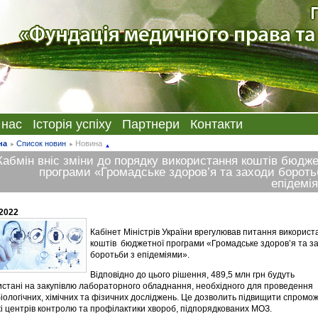
 нас
Історія успіху
Партнери
Контакти
на
Список новин
Новина
Кабмін вніс зміни до порядку використання коштів бюдже
програми «Громадське здоров’я та заходи бороть
епідемі
.2022
Кабінет Міністрів України врегулював питання використ
коштів бюджетної програми «Громадське здоров’я та з
боротьби з епідеміями».
Відповідно до цього рішення, 489,5 млн грн будуть
истані на закупівлю лабораторного обладнання, необхідного для проведення
іологічних, хімічних та фізичних досліджень. Це дозволить підвищити спромож
і центрів контролю та профілактики хвороб, підпорядкованих МОЗ.