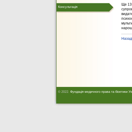
Ще 13,
Консультація
супро
видат
психос
мульт
нарощ
Назад
© 2022.
Фундація медичного права та біоетики У