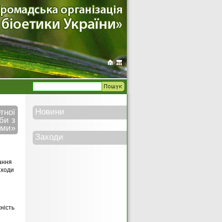
Новини
тної
би з
ями»
Заходи
ання
аходи
ність