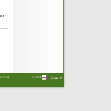
и з
авила
© 2010