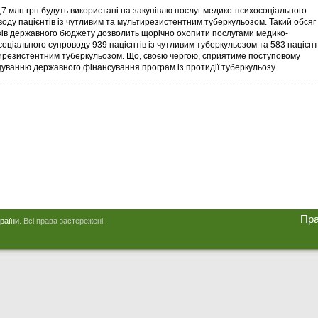
7 млн грн будуть використані на закупівлю послуг медико-психосоціального
воду пацієнтів із чутливим та мультирезистентним туберкульозом. Такий обсяг
ків державного бюджету дозволить щорічно охопити послугами медико-
оціального супроводу 939 пацієнтів із чутливим туберкульозом та 583 пацієнт
ирезистентним туберкульозом. Що, своєю чергою, сприятиме поступовому
уванню державного фінансування програм із протидії туберкульозу.
Пр
країни
. Всі права застережені.