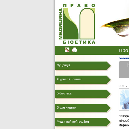
Про
Голов
Фундація
Журнал / Journal
09.02
Бібліотека
Видавництво
викор
мікроб
Медичний нейтралітет
мереж