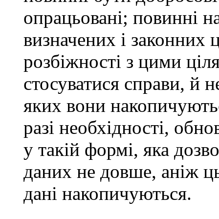
опрацьовані; повинні н
визначених і законних ц
розбіжності з цими ціл
стосуватися справи, й н
яких вони накопичуютьс
разі необхідності, обно
у такій формі, яка дозв
даних не довше, аніж ць
дані накопичуються.