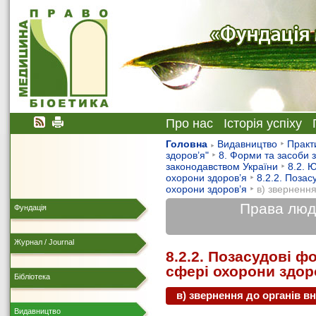
Про нас
Історія успіху
Головна
Видавництво
Практ
здоров’я"
8. Форми та засоби з
законодавством України
8.2. 
охорони здоров’я
8.2.2. Поза
охорони здоров’я
в) звернення
Права люди
Фундація
Журнал / Journal
8.2.2. Позасудові 
сфері охорони здор
Бібліотека
в) звернення до органів в
Видавництво