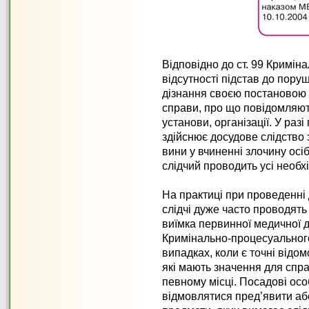
Відповідно до ст. 99 Кримін
відсутності підстав до пору
дізнання своєю постановою 
справи, про що повідомляють
установи, організації. У ра
здійснює досудове слідство
вини у вчиненні злочину осіб
слідчий проводить усі необхідн
На практиці при проведенні
слідчі дуже часто проводять 
виїмка первинної медичної до
Кримінально-процесуального
випадках, коли є точні відом
які мають значення для спра
певному місці. Посадові ос
відмовлятися пред’явити або