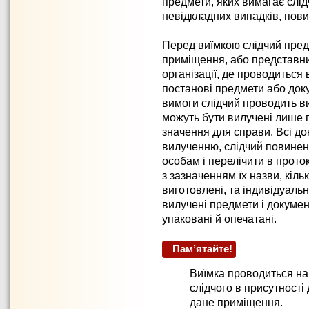
предмети, яких вимагає слідч
невідкладних випадків, пов
Перед виїмкою слідчий пред
приміщення, або представни
організації, де проводиться 
постанові предмети або доку
вимоги слідчий проводить в
можуть бути вилучені лише п
значення для справи. Всі до
вилученню, слідчий повинен
особам і перелічити в прото
з зазначенням їх назви, кільк
виготовлені, та індивідуаль
вилучені предмети і докумен
упаковані й опечатані.
Пам’ятайте!
Виїмка проводиться на
слідчого в присутності
дане приміщення.