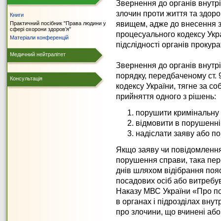
Звернення до органів внутр
злочин проти життя та здор
Книги
явищем, адже до внесення зм
Практичний посібник "Права людини у
сфері охорони здоров’я"
процесуального кодексу Укра
Матеріали конференцій
підслідності органів прокура
Медичний нейтралітет
Звернення до органів внутрі
порядку, передбаченому ст.
Консультація
кодексу України, тягне за со
прийняття одного з рішень:
порушити кримінальну 
відмовити в порушенні
надіслати заяву або п
Якщо заяву чи повідомлення
порушення справи, така пере
днів шляхом відібрання поя
посадових осіб або витребув
Наказу МВС України «Про по
в органах і підрозділах внут
про злочини, що вчинені або