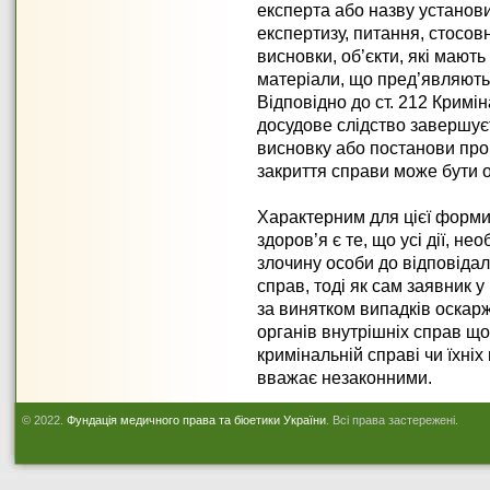
експерта або назву установи
експертизу, питання, стосо
висновки, об’єкти, які мають
матеріали, що пред’являють
Відповідно до ст. 212 Кримі
досудове слідство завершу
висновку або постанови про
закриття справи може бути о
Характерним для цієї форми
здоров’я є те, що усі дії, не
злочину особи до відповідал
справ, тоді як сам заявник у
за винятком випадків оскарж
органів внутрішніх справ щ
кримінальній справі чи їхніх
вважає незаконними.
© 2022.
Фундація медичного права та біоетики України
. Всі права застережені.