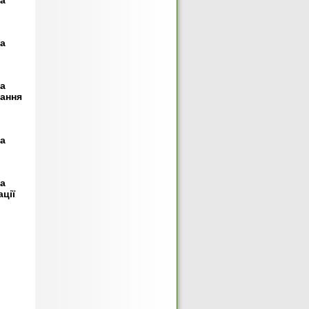
та
та
та
мання
та
та
ції