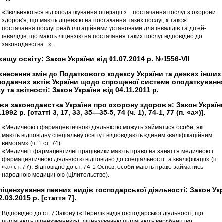
«Звільняються від оподаткування операції з... постачання послуг з охорони
здоров’я, що мають ліцензію на постачання таких послуг, а також
постачання послуг реаб ілітаційними установами для інвалідів та дітей-
інвалідів, що мають ліцензію на постачання таких послуг відповідно до
законодавства...».
вищу освіту: Закон України від 01.07.2014 р. №1556-VII
внесення змін до Податкового кодексу України та деяких інших
нодавчих актів України щодо спрощеної системи оподаткуванн
у та звітності: Закон України від 04.11.2011 р.
ви законодавства України про охорону здоров’я: Закон Україн
.1992 р. [статті 3, 17, 33, 35—35-5, 74 (ч. 1), 74-1, 77 (п. «а»)].
«Медичною і фармацевтичною діяльністю можуть займатися особи, які
мають відповідну спеціальну освіту і відповідають єдиним кваліфікаційним
вимогам» (ч. 1 ст. 74).
«Медичні і фармацевтичні працівники мають право на заняття медичною і
фармацевтичною діяльністю відповідно до спеціальності та кваліфікації» (п.
«а» ст. 77). Відповідно до ст. 74-1 Основ, особи мають право займатись
народною медициною (цілительство).
ліцензування певних видів господарської діяльності: Закон Ук
2.03.2015 р. [стаття 7].
Відповідно до ст. 7 Закону («Перелік видів господарської діяльності, що
підлягають ліцензуванню»), ліцензуванню підлягають виробництво