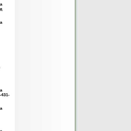
та
ід
та
я
та
-431-
та