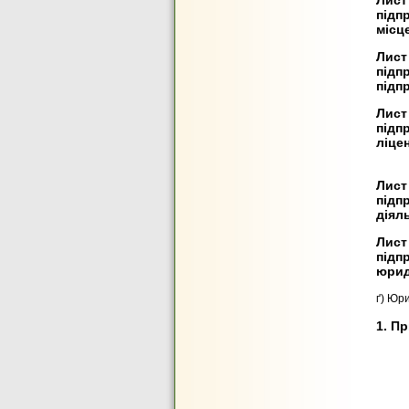
Лист
підп
місце
Лист
підп
підпр
Лист
підп
ліцен
Лист
підп
діяль
Лист
підп
юрид
ґ) Юр
1. П