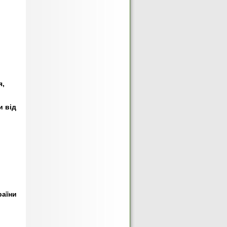
я,
и від
раїни