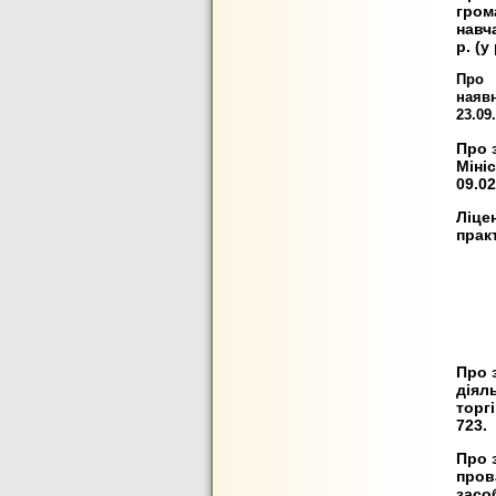
гром
навч
р. (у
Про 
наяв
23.09
Про 
Міні
09.02
Ліце
прак
Про 
діял
торг
723.
Про 
пров
засо