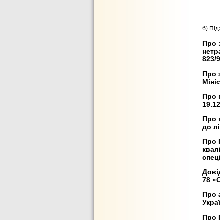
б) Під
Про 
нетр
823/9
Про 
Мініс
Про 
19.12
Про 
до лі
Про 
квал
спеці
Дові
78 «
Про 
Украї
Про 