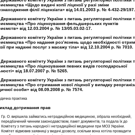
 Державного комітету України з питань регуляторної політики 
риємництва «Щодо видачі копії ліцензії у разі зміни
знаходження філії ліцензіата» від 14.01.2003 р. № 4-432-29/197.
 Державного комітету України з питань регуляторної політики 
риємництва «Про ліцензування фельдшерських пунктів
иємств» від 12.03.2004 р. № 13/05.03.02-17.
 Державного комітету України з питань регуляторної політики 
риємництва «Про надання роз’яснень щодо необхідності отри
зії при наданні послуг з масажу тіла» від 12.10.2004 р. № 7010.
 Державного комітету України з питань регуляторної політики 
риємництва «Про ліцензування певних видів господарської
ності» від 18.07.2007 р. № 5265.
 Державного комітету України з питань регуляторної політики 
риємництва «Про отримання нової ліцензії у випадку реорганіза
ичної особи» від 08.09.2008 р. № 7574.
идична практика
риклад дотримання прав
Гр. О. вирішила займатись нетрадиційною медициною, зібрала необхідний,
передбачений чинним законодавством, пакет документів, та подала їх до
Комітету з питань народної і нетрадиційної медицини при МОЗ України.
Комітет відмовив заявниці у видачі дозволу, оскільки вона хотіла провадити