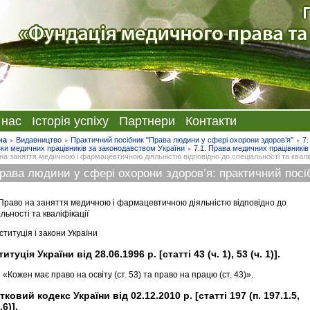
 нас
Історія успіху
Партнери
Контакти
на
Видавництво
Практичний посібник "Права людини у сфері охорони здоров’я"
7.
зки медичних працівників за законодавством України
7.1. Права медичних працівників
на заняття медичною і фармацевтичною діяльністю відповідно до спеціальності та кваліф
рава людини у сфері охорони здоров’я: практичний посі
. Право на заняття медичною і фармацевтичною діяльністю відповідно до
льності та кваліфікації
ституція і закони України
итуція України від 28.06.1996 р. [статті 43 (ч. 1), 53 (ч. 1)].
«Кожен має право на освіту (ст. 53) та право на працю (ст. 43)».
ковий кодекс України від 02.12.2010 р. [статті 197 (п. 197.1.5,
.6)].