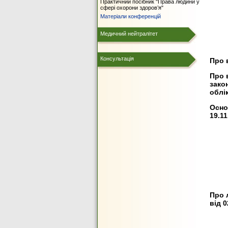
Практичний посібник "Права людини у
сфері охорони здоров’я"
Матеріали конференцій
Медичний нейтралітет
Консультація
Про 
Про 
зако
облік
Осно
19.11
Про 
від 0