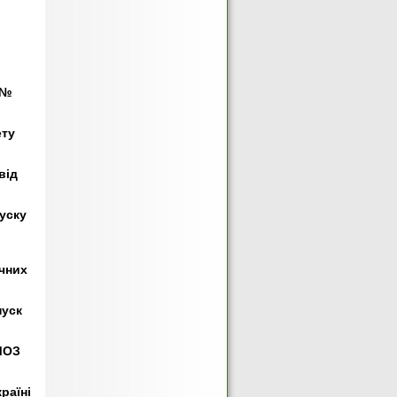
 №
ету
від
пуску
чних
пуск
МОЗ
раїні