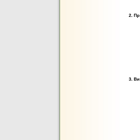
2. П
3. В