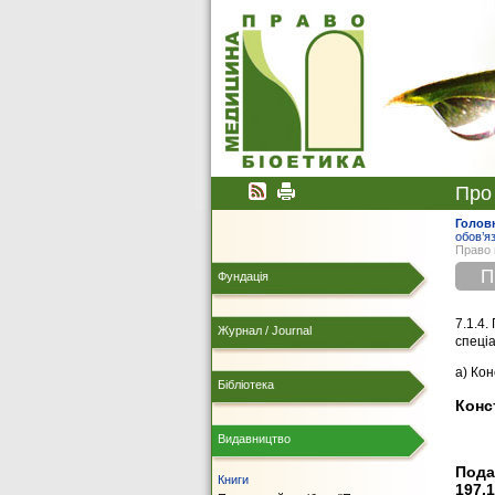
Про
Голов
обов’я
Право 
П
Фундація
7.1.4
Журнал / Journal
спеціа
а) Кон
Бібліотека
Конст
Видавництво
Подат
Книги
197.1