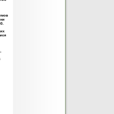
 умов
они
0.
них
тися
,
З