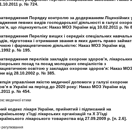
1.10.2011 р. № 724.
затвердження Порядку контролю за додержанням Ліцензійних
адження певних видів господарської діяльності в галузі охор
ов’я, що ліцензуються: Наказ МОЗ України від 10.02.2011 р. № 8
затвердження Переліку вищих і середніх спеціальних навчаль
адів, підготовка і отримання звання в яких дають право займа
чною і фармацевтичною діяльністю: Наказ МОЗ України від
.1992 р. № 195.
затвердження переліків закладів охорони здоров’я, лікарських
ізорських посад та посад молодших спеціалістів з
ацевтичною освітою у закладах охорони здоров’я: Наказ МО
ни від 28.10.2002 р. № 385.
епція управління якістю медичної допомоги у галузі охорони
ов’я в Україні на період до 2020 року: Наказ МОЗ України від
.2011 р. № 454.
екс медичної етики
ний кодекс лікаря України, прийнятий і підписаний на
раїнському з’їзді лікарських організацій та Х З’їзді
раїнського лікарського товариства від 27.09.2009 р. [п. 2.6].
ше регулювання