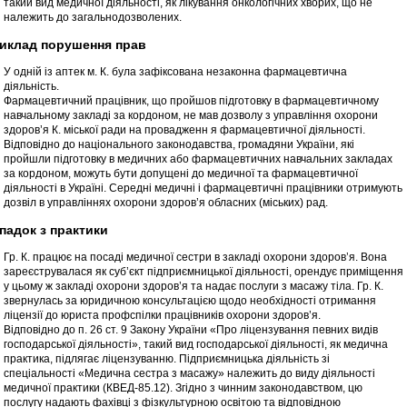
такий вид медичної діяльності, як лікування онкологічних хворих, що не
належить до загальнодозволених.
риклад порушення прав
У одній із аптек м. К. була зафіксована незаконна фармацевтична
діяльність.
Фармацевтичний працівник, що пройшов підготовку в фармацевтичному
навчальному закладі за кордоном, не мав дозволу з управління охорони
здоров’я К. міської ради на провадженн я фармацевтичної діяльності.
Відповідно до національного законодавства, громадяни України, які
пройшли підготовку в медичних або фармацевтичних навчальних закладах
за кордоном, можуть бути допущені до медичної та фармацевтичної
діяльності в Україні. Середні медичні і фармацевтичні працівники отримують
дозвіл в управліннях охорони здоров’я обласних (міських) рад.
ипадок з практики
Гр. К. працює на посаді медичної сестри в закладі охорони здоров’я. Вона
зареєструвалася як суб’єкт підприємницької діяльності, орендує приміщення
у цьому ж закладі охорони здоров’я та надає послуги з масажу тіла. Гр. К.
звернулась за юридичною консультацією щодо необхідності отримання
ліцензії до юриста профспілки працівників охорони здоров’я.
Відповідно до п. 26 ст. 9 Закону України «Про ліцензування певних видів
господарської діяльності», такий вид господарської діяльності, як медична
практика, підлягає ліцензуванню. Підприємницька діяльність зі
спеціальності «Медична сестра з масажу» належить до виду діяльності
медичної практики (КВЕД-85.12). Згідно з чинним законодавством, цю
послугу надають фахівці з фізкультурною освітою та відповідною