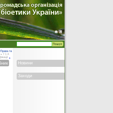
 Права та
7.1.4.
ікації
Новини
бник
Заходи