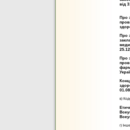
від 3
Про 
пров
здор
Про 
закл
меди
25.12
Про 
пров
фарм
Украї
Конц
здор
01.08
в) Код
Етич
Всеук
Всеук
г) Ін