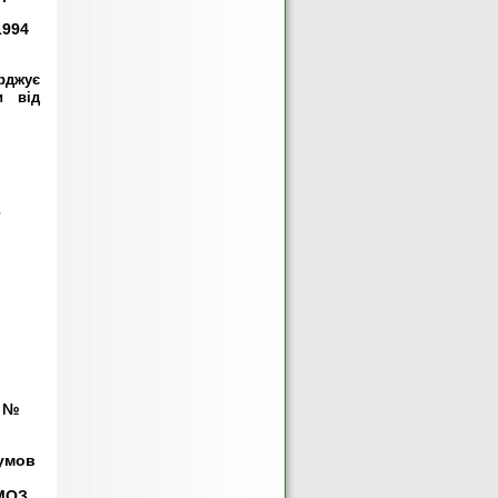
1994
рджує
и від
. №
 умов
 МОЗ