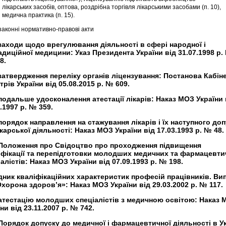
лікарських засобів, оптова, роздрібна торгівля лікарськими засобами (п. 10),
медична практика (п. 15).
законні нормативно-правові акти
заходи щодо врегулювання діяльності в сфері народної і
адиційної медицини: Указ Президента України від 31.07.1998 р.
8.
затвердження переліку органів ліцензування: Постанова Кабін
трів України від 05.08.2015 р. № 609.
подальше удосконалення атестації лікарів: Наказ МОЗ України 
.1997 р. № 359.
порядок направлення на стажування лікарів і їх наступного до
карської діяльності: Наказ МОЗ України від 17.03.1993 р. № 48.
Положення про Свідоцтво про проходження підвищення
іфікації та перепідготовки молодших медичних та фармацевти
алістів: Наказ МОЗ України від 07.09.1993 р. № 198.
дник кваліфікаційних характеристик професій працівників. Ви
Охорона здоров’я»: Наказ МОЗ України від 29.03.2002 р. № 117.
атестацію молодших спеціалістів з медичною освітою: Наказ 
ни від 23.11.2007 р. № 742.
Порядок допуску до медичної і фармацевтичної діяльності в Ук