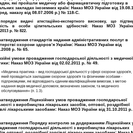
адян, які пройшли медичну або фармацевтичну підготовку в
альних закладах іноземних країн: Наказ МОЗ України від 19.08.
 ред. наказу від 08.07.2006 р.) № 118-С.
порядок видачі атестаційно-експертного висновку, що підтве
ність в особи цілительських здібностей: Наказ МОЗ Україн
.2013 р. № 822.
затвердження стандартів надання адміністративних послуг в
стерстві охорони здоров’я України: Наказ МОЗ України від
.2008 р. № 65.
нзійні умови провадження господарської діяльності з медичної
тики: Наказ МОЗ України від 02.02.2011 р. № 49.
«Медична практика – вид господарської діяльності у сфері охорони здоров'я,
який провадиться закладами охорони здоров'я та фізичними особами -
підприємцями, які відповідають єдиним кваліфікаційним вимогам, з метою
надання видів медичної допомоги, визначених законом, та медичного
обслуговування» (п. 1.3).
затвердження Ліцензійних умов провадження господарської
ьності з виробництва лікарських засобів, оптової, роздрібної
івлі лікарськими засобами: Наказ МОЗ України від 31.10.2011 р
затвердження Порядку контролю за додержанням Ліцензійних
адження господарської діяльності з виробництва лікарських
бів,оптової, роздрібної торгівлі лікарськими засобами: Наказ