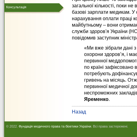
загальної кількості, поки не
Консультація
базові зарплати медикам. У с
нарахування оплати праці к
майбутньому – вони отрима
служби здоров'я України (НС
повідомив заступник мініст
«Ми вже зібрали дані 
охорони здоров’я, і ма
первинної меддопомог
по країні зафіксовано в
потребують дофінансув
гривень на місяць. Отже
первинної медичної д
неспроможних закладі
Яременко
.
Назад
© 2022.
Фундація медичного права та біоетики України
. Всі права застережені.