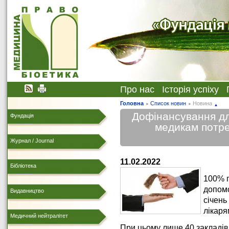
Про нас
Історія успіху
Головна
Список новин
Новина
Дофінансування дл
Фундація
медикам потр
Журнал / Journal
11.02.2022
Бібліотека
100% п
допомо
Видавництво
січень
лікаря
Медичний нейтралітет
При цьому лише 40 закладів